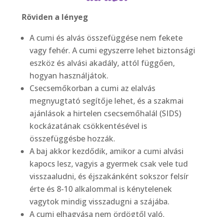
Röviden a lényeg
A cumi és alvás összefüggése nem fekete
vagy fehér. A cumi egyszerre lehet biztonsági
eszköz és alvási akadály, attól függően,
hogyan használjátok.
Csecsemőkorban a cumi az elalvás
megnyugtató segítője lehet, és a szakmai
ajánlások a hirtelen csecsemőhalál (SIDS)
kockázatának csökkentésével is
összefüggésbe hozzák.
A baj akkor kezdődik, amikor a cumi alvási
kapocs lesz, vagyis a gyermek csak vele tud
visszaaludni, és éjszakánként sokszor felsír
érte és 8-10 alkalommal is kénytelenek
vagytok mindig visszadugni a szájába.
A cumi elhagyása nem ördögtől való.