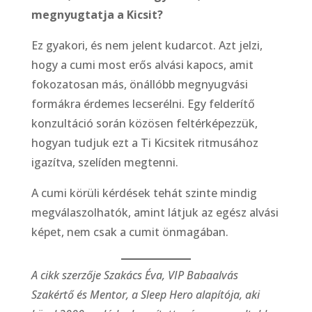
megnyugtatja a Kicsit?
Ez gyakori, és nem jelent kudarcot. Azt jelzi,
hogy a cumi most erős alvási kapocs, amit
fokozatosan más, önállóbb megnyugvási
formákra érdemes lecserélni. Egy felderítő
konzultáció során közösen feltérképezzük,
hogyan tudjuk ezt a Ti Kicsitek ritmusához
igazítva, szelíden megtenni.
A cumi körüli kérdések tehát szinte mindig
megválaszolhatók, amint látjuk az egész alvási
képet, nem csak a cumit önmagában.
A cikk szerzője Szakács Éva, VIP Babaalvás
Szakértő és Mentor, a Sleep Hero alapítója, aki