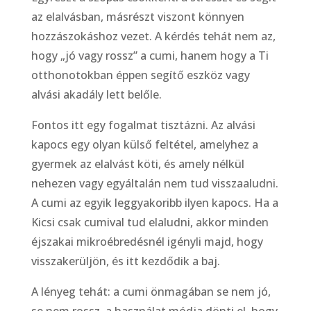
az elalvásban, másrészt viszont könnyen
hozzászokáshoz vezet. A kérdés tehát nem az,
hogy „jó vagy rossz” a cumi, hanem hogy a Ti
otthonotokban éppen segítő eszköz vagy
alvási akadály lett belőle.
Fontos itt egy fogalmat tisztázni. Az alvási
kapocs egy olyan külső feltétel, amelyhez a
gyermek az elalvást köti, és amely nélkül
nehezen vagy egyáltalán nem tud visszaaludni.
A cumi az egyik leggyakoribb ilyen kapocs. Ha a
Kicsi csak cumival tud elaludni, akkor minden
éjszakai mikroébredésnél igényli majd, hogy
visszakerüljön, és itt kezdődik a baj.
A lényeg tehát: a cumi önmagában se nem jó,