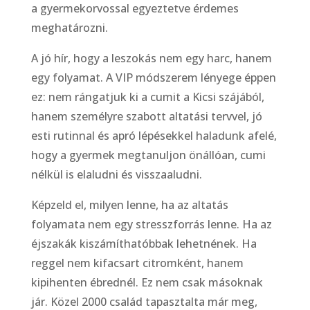
a gyermekorvossal egyeztetve érdemes
meghatározni.
A jó hír, hogy a leszokás nem egy harc, hanem
egy folyamat. A VIP módszerem lényege éppen
ez: nem rángatjuk ki a cumit a Kicsi szájából,
hanem személyre szabott altatási tervvel, jó
esti rutinnal és apró lépésekkel haladunk afelé,
hogy a gyermek megtanuljon önállóan, cumi
nélkül is elaludni és visszaaludni.
Képzeld el, milyen lenne, ha az altatás
folyamata nem egy stresszforrás lenne. Ha az
éjszakák kiszámíthatóbbak lehetnének. Ha
reggel nem kifacsart citromként, hanem
kipihenten ébrednél. Ez nem csak másoknak
jár. Közel 2000 család tapasztalta már meg,