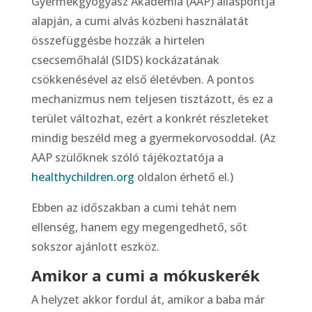
Gyermekgyógyász Akadémia (AAP) álláspontja
alapján, a cumi alvás közbeni használatát
összefüggésbe hozzák a hirtelen
csecsemőhalál (SIDS) kockázatának
csökkenésével az első életévben. A pontos
mechanizmus nem teljesen tisztázott, és ez a
terület változhat, ezért a konkrét részleteket
mindig beszéld meg a gyermekorvosoddal. (Az
AAP szülőknek szóló tájékoztatója a
healthychildren.org
oldalon érhető el.)
Ebben az időszakban a cumi tehát nem
ellenség, hanem egy megengedhető, sőt
sokszor ajánlott eszköz.
Amikor a cumi a mókuskerék
A helyzet akkor fordul át, amikor a baba már