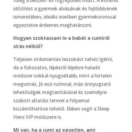
főleg a beszéd- és fogfejlődés miatt. A konkrét
időzítést a gyermek alvásának és fejlődésének
ismeretében, ideális esetben gyermekorvossal
egyeztetve érdemes meghatározni.
Hogyan szoktassam le a babát a cumiról
sírás nélkül?
Teljesen sírásmentes leszokást nehéz ígérni,
de a fokozatos, lépésről lépésre haladó
módszer sokkal nyugodtabb, mint a hirtelen
megvonás. Jó esti rutinnal, más önnyugtató
lehetőségek megtanításával és személyre
szabott altatási tervvel a folyamat
kiszámíthatóvá tehető. Ebben segít a Sleep
Hero VIP módszere is.
Mi van, ha a cumi az egyetlen, ami