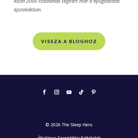
közel 2000 családnak segített már a nyugodtabb
éjszakákban.
VISSZA A BLOGHOZ
© 2026 The Sleep Hero
Általános Szerződési Feltételek