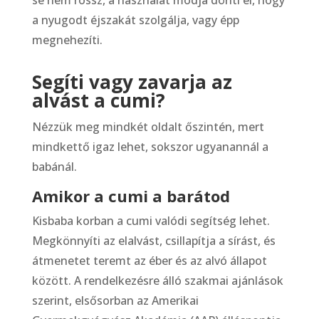
se nem rossz, a használat módja dönti el, hogy
a nyugodt éjszakát szolgálja, vagy épp
megnehezíti.
Segíti vagy zavarja az
alvást a cumi?
Nézzük meg mindkét oldalt őszintén, mert
mindkettő igaz lehet, sokszor ugyanannál a
babánál.
Amikor a cumi a barátod
Kisbaba korban a cumi valódi segítség lehet.
Megkönnyíti az elalvást, csillapítja a sírást, és
átmenetet teremt az éber és az alvó állapot
között. A rendelkezésre álló szakmai ajánlások
szerint, elsősorban az Amerikai