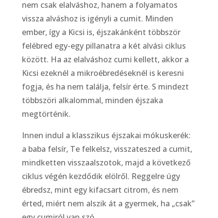
nem csak elalváshoz, hanem a folyamatos
vissza alváshoz is igényli a cumit. Minden
ember, így a Kicsi is, éjszakánként többször
felébred egy-egy pillanatra a két alvási ciklus
között. Ha az elalváshoz cumi kellett, akkor a
Kicsi ezeknél a mikroébredéseknél is keresni
fogja, és ha nem találja, felsír érte. S mindezt
többszöri alkalommal, minden éjszaka
megtörténik.
Innen indul a klasszikus éjszakai mókuskerék:
a baba felsír, Te felkelsz, visszateszed a cumit,
mindketten visszaalszotok, majd a következő
ciklus végén kezdődik elölről. Reggelre úgy
ébredsz, mint egy kifacsart citrom, és nem
érted, miért nem alszik át a gyermek, ha „csak”
egy cumiról van szó.