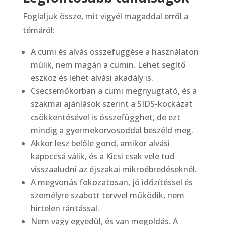
Foglaljuk össze, mit vigyél magaddal erről a
témáról:
A cumi és alvás összefüggése a használaton
múlik, nem magán a cumin. Lehet segítő
eszköz és lehet alvási akadály is.
Csecsemőkorban a cumi megnyugtató, és a
szakmai ajánlások szerint a SIDS-kockázat
csökkentésével is összefügghet, de ezt
mindig a gyermekorvosoddal beszéld meg.
Akkor lesz belőle gond, amikor alvási
kapoccsá válik, és a Kicsi csak vele tud
visszaaludni az éjszakai mikroébredéseknél.
A megvonás fokozatosan, jó időzítéssel és
személyre szabott tervvel működik, nem
hirtelen rántással.
Nem vagy egyedül, és van megoldás. A