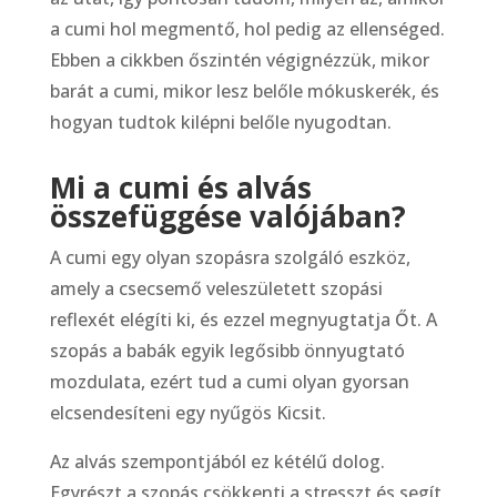
a cumi hol megmentő, hol pedig az ellenséged.
Ebben a cikkben őszintén végignézzük, mikor
barát a cumi, mikor lesz belőle mókuskerék, és
hogyan tudtok kilépni belőle nyugodtan.
Mi a cumi és alvás
összefüggése valójában?
A cumi egy olyan szopásra szolgáló eszköz,
amely a csecsemő veleszületett szopási
reflexét elégíti ki, és ezzel megnyugtatja Őt. A
szopás a babák egyik legősibb önnyugtató
mozdulata, ezért tud a cumi olyan gyorsan
elcsendesíteni egy nyűgös Kicsit.
Az alvás szempontjából ez kétélű dolog.
Egyrészt a szopás csökkenti a stresszt és segít