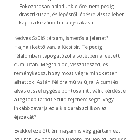
Fokozatosan haladunk előre, nem pedig
drasztikusan, és lépésről lépésre vissza lehet
kapni a kiszámítható éjszakákat.
Kedves Szülő társam, ismerős a jelenet?
Hajnali kettő van, a Kicsi sír, Te pedig
félálomban tapogatózol a sötétben a leesett
cumi után. Megtalálod, visszateszed, és
reménykedsz, hogy most végre mindketten
alhattok. Aztán fél óra múlva újra. A cumi és
alvás összefüggése pontosan itt válik kérdéssé
a legtöbb fáradt Szülő fejében: segíti vagy
inkább zavarja ez a kis darab szilikon az
éjszakát?
Évekkel ezelőtt én magam is végigjártam ezt
az utat, így pontosan tudom, milyen az, amikor