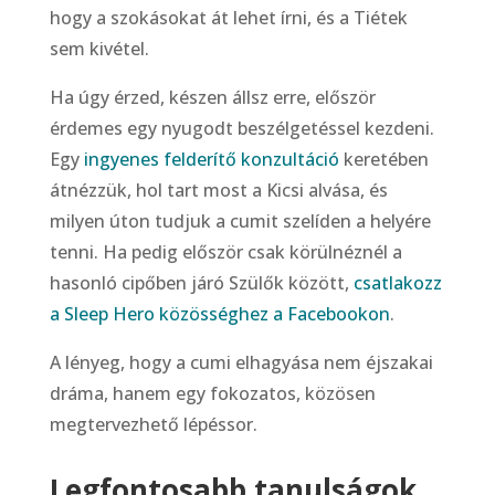
hogy a szokásokat át lehet írni, és a Tiétek
sem kivétel.
Ha úgy érzed, készen állsz erre, először
érdemes egy nyugodt beszélgetéssel kezdeni.
Egy
ingyenes felderítő konzultáció
keretében
átnézzük, hol tart most a Kicsi alvása, és
milyen úton tudjuk a cumit szelíden a helyére
tenni. Ha pedig először csak körülnéznél a
hasonló cipőben járó Szülők között,
csatlakozz
a Sleep Hero közösséghez a Facebookon
.
A lényeg, hogy a cumi elhagyása nem éjszakai
dráma, hanem egy fokozatos, közösen
megtervezhető lépéssor.
Legfontosabb tanulságok