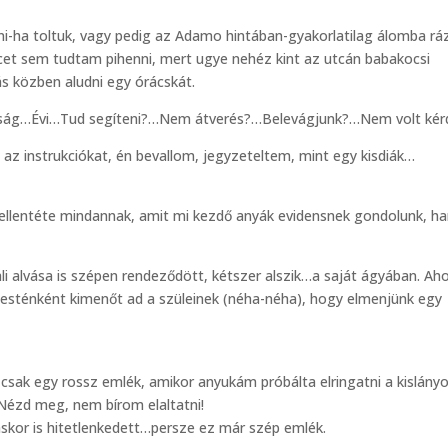
dni-ha toltuk, vagy pedig az Adamo hintában-gyakorlatilag álomba rá
cet sem tudtam pihenni, mert ugye nehéz kint az utcán babakocsi
s közben aludni egy órácskát.
nság…Évi…Tud segíteni?…Nem átverés?…Belevágjunk?…Nem volt kér
z instrukciókat, én bevallom, jegyzeteltem, mint egy kisdiák…
s ellentéte mindannak, amit mi kezdő anyák evidensnek gondolunk, h
ali alvása is szépen rendeződött, kétszer alszik…a saját ágyában. Ah
i esténként kimenőt ad a szüleinek (néha-néha), hogy elmenjünk egy
ak egy rossz emlék, amikor anyukám próbálta elringatni a kislány
Nézd meg, nem bírom elaltatni!
áskor is hitetlenkedett…persze ez már szép emlék.