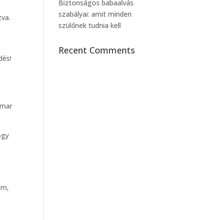
Biztonságos babaalvás
szabályai: amit minden
zva.
szülőnek tudnia kell
Recent Comments
dés!
amar
ogy
om,