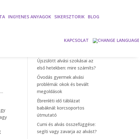
TA
INGYENES ANYAGOK
SIKERSZTORIK
BLOG
Search
KAPCSOLAT
Recent Posts
Újszülött alvási szokásai az
első hetekben: mire számíts?
Óvodás gyermek alvási
problémái: okok és bevált
m…
megoldások
Ébrenléti idő táblázat
babáknál: korcsoportos
ogy
útmutató
vagy
Cumi és alvás összefüggése:
g
segíti vagy zavarja az alvást?