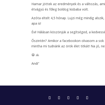
Hamar jöttek az eredmények és a változás, ami 
étvágyú és főleg boldog kisbaba volt.
Azóta eltelt 4,5 hónap. Lujzi még mindig alszik
apa is!
Évi! Hálásan köszönjük a segítséged, a kedvess
Őszintén? Amikor a facebookon olvasom a sok el
mintha mi tudnánk az örök élet titkát! Na jó, n
😁 🙏
Andi”