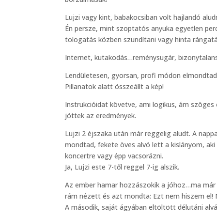
Lujzi vagy kint, babakocsiban volt hajlandó alu
Én persze, mint szoptatós anyuka egyetlen per
tologatás közben szundítani vagy hinta rángatá
Internet, kutakodás…reménysugár, bizonytala
Lendületesen, gyorsan, profi módon elmondtad a
Pillanatok alatt összeállt a kép!
Instrukcióidat követve, ami logikus, ám szöge
jöttek az eredmények.
Lujzi 2 éjszaka után már reggelig aludt. A napp
mondtad, fekete öves alvó lett a kislányom, ak
koncertre vagy épp vacsorázni.
Ja, Lujzi este 7-től reggel 7-ig alszik.
Az ember hamar hozzászokik a jóhoz…ma már cs
rám nézett és azt mondta: Ezt nem hiszem el! 
A második, saját ágyában eltöltött délutáni alv