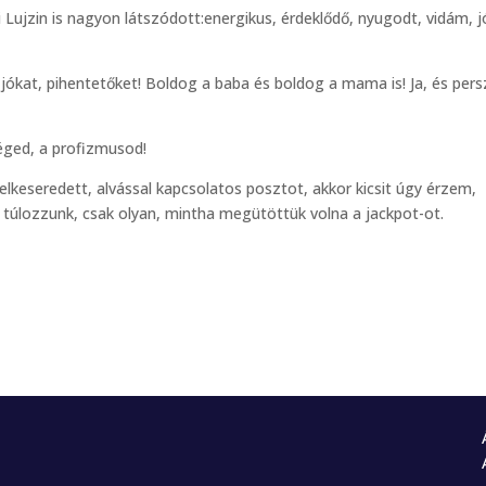
Lujzin is nagyon látszódott:energikus, érdeklődő, nyugodt, vidám, j
, jókat, pihentetőket! Boldog a baba és boldog a mama is! Ja, és per
éged, a profizmusod!
keseredett, alvással kapcsolatos posztot, akkor kicsit úgy érzem,
e túlozzunk, csak olyan, mintha megütöttük volna a jackpot-ot.