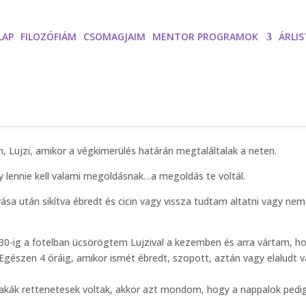
LAP
FILOZÓFIÁM
CSOMAGJAIM
MENTOR PROGRAMOK
ÁRLIS
i anyukája:
 Lujzi, amikor a végkimerülés határán megtaláltalak a neten.
lennie kell valami megoldásnak…a megoldás te voltál.
lvása után sikítva ébredt és cicin vagy vissza tudtam altatni vagy ne
.30-ig a fotelban ücsörögtem Lujzival a kezemben és arra vártam, h
 Egészen 4 óráig, amikor ismét ébredt, szopott, aztán vagy elaludt 
jszakák rettenetesek voltak, akkor azt mondom, hogy a nappalok pedi