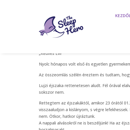
KEZDŐ
Andi, a 8 hónapos Lujz
ápr 5, 2022
„Kedves Évi!
Nyolc hónapos volt első és egyetlen gyermekem,
Az összeomlás szélén éreztem és tudtam, hogy 
Lujzi éjszaka rettenetesen aludt. Fél órával ela
sokszor nem.
Rettegtem az éjszakáktól, amikor 23 órától 01
visszaaludjon a kislányom, s végre lefekhessek.
nem. Ötkor, hatkor újráztunk.
A nappali alvásokról ne is beszéljünk! Ha az é
borzalmasak!