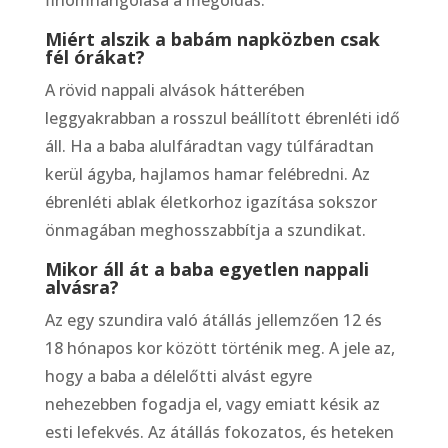
finomhangolása a megoldás.
Miért alszik a babám napközben csak
fél órákat?
A rövid nappali alvások hátterében
leggyakrabban a rosszul beállított ébrenléti idő
áll. Ha a baba alulfáradtan vagy túlfáradtan
kerül ágyba, hajlamos hamar felébredni. Az
ébrenléti ablak életkorhoz igazítása sokszor
önmagában meghosszabbítja a szundikat.
Mikor áll át a baba egyetlen nappali
alvásra?
Az egy szundira való átállás jellemzően 12 és
18 hónapos kor között történik meg. A jele az,
hogy a baba a délelőtti alvást egyre
nehezebben fogadja el, vagy emiatt késik az
esti lefekvés. Az átállás fokozatos, és heteken