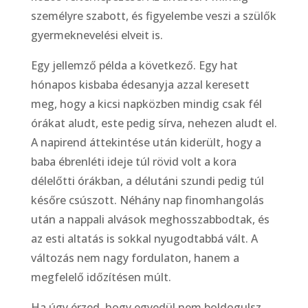
személyre szabott, és figyelembe veszi a szülők
gyermeknevelési elveit is.
Egy jellemző példa a következő. Egy hat
hónapos kisbaba édesanyja azzal keresett
meg, hogy a kicsi napközben mindig csak fél
órákat aludt, este pedig sírva, nehezen aludt el.
A napirend áttekintése után kiderült, hogy a
baba ébrenléti ideje túl rövid volt a kora
délelőtti órákban, a délutáni szundi pedig túl
későre csúszott. Néhány nap finomhangolás
után a nappali alvások meghosszabbodtak, és
az esti altatás is sokkal nyugodtabbá vált. A
változás nem nagy fordulaton, hanem a
megfelelő időzítésen múlt.
Ha úgy érzed, hogy egyedül nem boldogulsz,