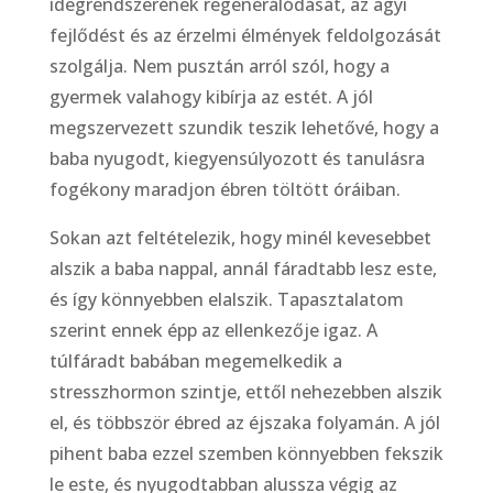
idegrendszerének regenerálódását, az agyi
fejlődést és az érzelmi élmények feldolgozását
szolgálja. Nem pusztán arról szól, hogy a
gyermek valahogy kibírja az estét. A jól
megszervezett szundik teszik lehetővé, hogy a
baba nyugodt, kiegyensúlyozott és tanulásra
fogékony maradjon ébren töltött óráiban.
Sokan azt feltételezik, hogy minél kevesebbet
alszik a baba nappal, annál fáradtabb lesz este,
és így könnyebben elalszik. Tapasztalatom
szerint ennek épp az ellenkezője igaz. A
túlfáradt babában megemelkedik a
stresszhormon szintje, ettől nehezebben alszik
el, és többször ébred az éjszaka folyamán. A jól
pihent baba ezzel szemben könnyebben fekszik
le este, és nyugodtabban alussza végig az