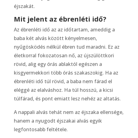
éjszakát.
Mit jelent az ébrenléti idő?
Az ébrenléti idő az az időtartam, ameddig a
baba két alvás között kényelmesen,
nyűgösködés nélkül ébren tud maradni. Ez az
életkorral fokozatosan nő, az újszülöttkori
rövid, alig egy órás ablaktól egészen a
kisgyermekkori több órás szakaszokig. Ha az
ébrenléti idő túl rövid, a baba nem fárad el
eléggé az elalváshoz. Ha túl hosszú, a kicsi
túlfárad, és pont emiatt lesz nehéz az altatás.
A nappali alvás tehát nem az éjszaka ellensége,
hanem a nyugodt éjszakai alvás egyik
legfontosabb feltétele.