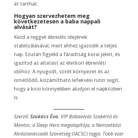
át tarthat.
Hogyan szervezhetem meg
következetesen a baba nappali
alvását?
Kezd a reggeli ébredés idejének
stabilizálásával, mert ehhez igazodik a teljes
nap. Ezután figyeld a fáradtság korai jeleit, és
igazítsd az altatást az életkori ébrenléti
időhöz. A nyugodt, sötét környezet és az
ismétlődő, kiszámítható lefekvési rutin segít,
hogy a kicsi könnyebben aludjon el napközben
is.
Szerző:
Szakács Éva
, VIP Babaalvás Szakértő és
Mentor, a Sleep Hero megalapítója, a Nemzetközi
Alvástanácsadó Szövetség (IACSC) tagja. Több ezer