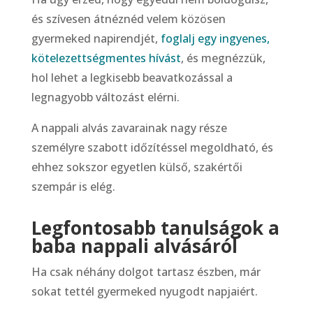
és szívesen átnéznéd velem közösen
gyermeked napirendjét,
foglalj egy ingyenes,
kötelezettségmentes hívást
, és megnézzük,
hol lehet a legkisebb beavatkozással a
legnagyobb változást elérni.
A nappali alvás zavarainak nagy része
személyre szabott időzítéssel megoldható, és
ehhez sokszor egyetlen külső, szakértői
szempár is elég.
Legfontosabb tanulságok a
baba nappali alvásáról
Ha csak néhány dolgot tartasz észben, már
sokat tettél gyermeked nyugodt napjaiért.