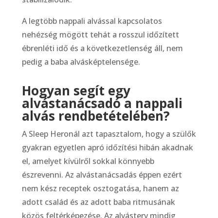
A legtöbb nappali alvással kapcsolatos
nehézség mögött tehát a rosszul időzített
ébrenléti idő és a következetlenség áll, nem
pedig a baba alvásképtelensége.
Hogyan segít egy
alvástanácsadó a nappali
alvás rendbetételében?
A Sleep Heronál azt tapasztalom, hogy a szülők
gyakran egyetlen apró időzítési hibán akadnak
el, amelyet kívülről sokkal könnyebb
észrevenni. Az alvástanácsadás éppen ezért
nem kész receptek osztogatása, hanem az
adott család és az adott baba ritmusának
közös feltérképezése. Az alvásterv mindig