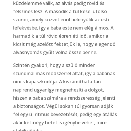
küzdelemmé válik, az alvás pedig rövid és
felszínes lesz. A második a túl kései utolsó
szundi, amely közvetlenül belenyúlik az esti
lefekvésbe, így a baba este nem elég álmos. A
harmadik a túl rövid ébrenléti idő, amikor a
kicsit még azelőtt fektetjük le, hogy elegendő
alvásnyomás gyűlt volna össze benne.
Szintén gyakori, hogy a szülő minden
szundinál más módszerrel altat, így a babának
nincs kapaszkodója. A kiszámíthatatlan
napirend ugyanígy megnehezíti a dolgot,
hiszen a baba számára a rendszeresség jelenti
a biztonságot. Végül sokan túl gyorsan adják
fel egy új ritmus bevezetését, pedig egy átállás
akár két-négy hetet is igénybe vehet, mire
stabilizálódik.