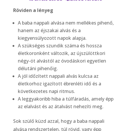
Röviden a lényeg
A baba nappali alvása nem mellékes pihenő,
hanem az éjszakai alvás és a
kiegyensúlyozott napok alapja.
A szükséges szundik száma és hossza
életkoronként változik, az újszülöttkori
négy-öt alvástól az óvodáskori egyetlen
délutáni pihenőig.
A jól időzített nappali alvás kulcsa az
életkorhoz igazított ébrenléti idő és a
következetes napi ritmus.
A leggyakoribb hiba a túlfáradás, amely épp
az elalvást és az átalvást nehezíti meg.
Sok szülő küzd azzal, hogy a baba nappali
alvása rendszertelen, túl rövid, vagy épp