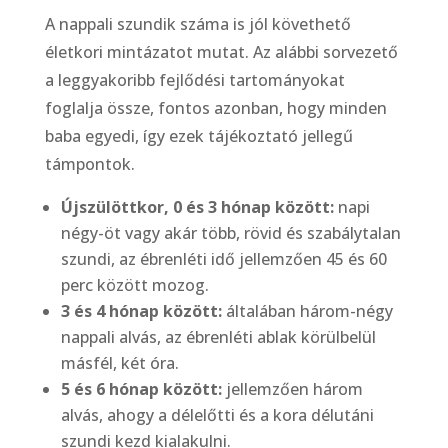
A nappali szundik száma is jól követhető
életkori mintázatot mutat. Az alábbi sorvezető
a leggyakoribb fejlődési tartományokat
foglalja össze, fontos azonban, hogy minden
baba egyedi, így ezek tájékoztató jellegű
támpontok.
Újszülöttkor, 0 és 3 hónap között:
napi
négy-öt vagy akár több, rövid és szabálytalan
szundi, az ébrenléti idő jellemzően 45 és 60
perc között mozog.
3 és 4 hónap között:
általában három-négy
nappali alvás, az ébrenléti ablak körülbelül
másfél, két óra.
5 és 6 hónap között:
jellemzően három
alvás, ahogy a délelőtti és a kora délutáni
szundi kezd kialakulni.