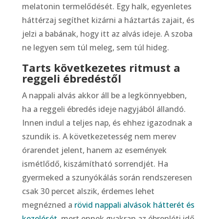
melatonin termelődését. Egy halk, egyenletes
háttérzaj segíthet kizárni a háztartás zajait, és
jelzi a babának, hogy itt az alvás ideje. A szoba
ne legyen sem túl meleg, sem túl hideg.
Tarts következetes ritmust a
reggeli ébredéstől
A nappali alvás akkor áll be a legkönnyebben,
ha a reggeli ébredés ideje nagyjából állandó.
Innen indul a teljes nap, és ehhez igazodnak a
szundik is. A következetesség nem merev
órarendet jelent, hanem az események
ismétlődő, kiszámítható sorrendjét. Ha
gyermeked a szunyókálás során rendszeresen
csak 30 percet alszik, érdemes lehet
megnézned a
rövid nappali alvások hátterét és
kezelését
, mert ennek gyakran az ébrenléti idő