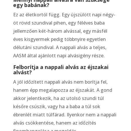
egy babának?
Ez az életkortól függ. Egy újszülött napi négy-
öt rövid szundival pihen, egy féléves baba
jellemzően két-három alvással, egy másfél
éves kisgyermek pedig többnyire egyetlen
délutáni szundival. A nappali alvás a teljes,
AASM által ajánlott napi alvásigény része.
Felborítja a nappali alvás az éjszakai
alvást?
A jól időzített nappali alvás nem borítja fel,
hanem épp megalapozza az éjszakát. A gond
akkor jelentkezik, ha az utolsó szundi túl
későre csúszik, vagy ha a baba a túl sok
ébrenlét miatt túlfárad. Ilyenkor nem a nappali
alvás csökkentése, hanem az időzítés