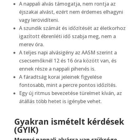
A nappali alvás támogatja, nem rontja az
éjszakai alvást, ezért nem érdemes elhagyni
vagy lerövidíteni.
A szundik számát és időzítését az életkorhoz
igazított ébrenléti idő szabja meg, nem a
merev óra.
A teljes napi alvásigény az AASM szerint a
csecsemőknél 12 és 16 óra között van, és
ennek része a nappali pihenés is.
A fáradtság korai jeleinek figyelése
fontosabb, mint a percre pontos időzítés.
Egy új ritmus bevezetése türelmet kíván, az
átállás több hetet is igénybe vehet.
Gyakran ismételt kérdések
(GYIK)
Mennyi nappali alvásra van szüksége