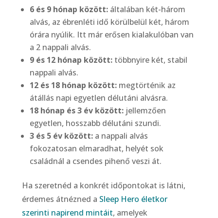
6 és 9 hónap között:
általában két-három
alvás, az ébrenléti idő körülbelül két, három
órára nyúlik. Itt már erősen kialakulóban van
a 2 nappali alvás.
9 és 12 hónap között:
többnyire két, stabil
nappali alvás.
12 és 18 hónap között:
megtörténik az
átállás napi egyetlen délutáni alvásra.
18 hónap és 3 év között:
jellemzően
egyetlen, hosszabb délutáni szundi.
3 és 5 év között:
a nappali alvás
fokozatosan elmaradhat, helyét sok
családnál a csendes pihenő veszi át.
Ha szeretnéd a konkrét időpontokat is látni,
érdemes átnézned a
Sleep Hero életkor
szerinti napirend mintáit
, amelyek