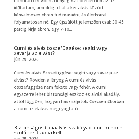
útmutató Röviden a lényeg Az ébrenléti idő az az
időtartam, ameddig a baba két alvás között
kényelmesen ébren tud maradni, és életkorral
folyamatosan nő. Egy újszülött jellemzően csak 30-45
percig bírja ébren, egy 7-10...
Cumi és alvás összefüggése: segíti vagy
zavarja az alvást?
jún 29, 2026
Cumi és alvás összefüggése: segíti vagy zavarja az
alvást? Röviden a lényeg A cumi és alvás
összefüggése nem fekete vagy fehér. A cumi
egyszerre lehet biztonsági eszköz és alvási akadály,
attól függően, hogyan használjátok. Csecsemőkorban
a cumi az elalvás megnyugtató...
Biztonságos babaalvás szabályai: amit minden
szülőnek tudnia kell
jún 29, 2026