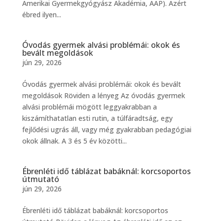
Amerikai Gyermekgyógyász Akadémia, AAP). Azért
ébred ilyen...
Óvodás gyermek alvási problémái: okok és
bevált megoldások
jún 29, 2026
Óvodás gyermek alvási problémái: okok és bevált
megoldások Röviden a lényeg Az óvodás gyermek
alvási problémái mögött leggyakrabban a
kiszámíthatatlan esti rutin, a túlfáradtság, egy
fejlődési ugrás áll, vagy még gyakrabban pedagógiai
okok állnak. A 3 és 5 év közötti...
Ébrenléti idő táblázat babáknál: korcsoportos
útmutató
jún 29, 2026
Ébrenléti idő táblázat babáknál: korcsoportos