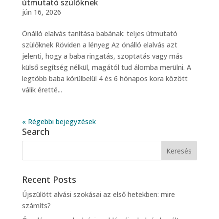
útmutató szülőknek
jún 16, 2026
Önálló elalvás tanítása babának: teljes útmutató
szülőknek Röviden a lényeg Az önálló elalvás azt
jelenti, hogy a baba ringatás, szoptatás vagy más
külső segítség nélkül, magától tud álomba merülni. A
legtöbb baba körülbelül 4 és 6 hónapos kora között
válik éretté...
« Régebbi bejegyzések
Search
Recent Posts
Újszülött alvási szokásai az első hetekben: mire
számíts?