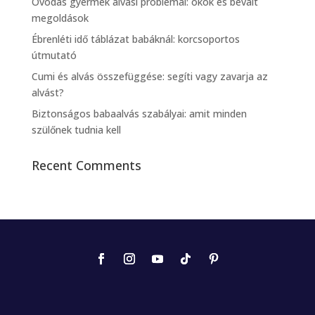
Óvodás gyermek alvási problémái: okok és bevált
megoldások
Ébrenléti idő táblázat babáknál: korcsoportos
útmutató
Cumi és alvás összefüggése: segíti vagy zavarja az
alvást?
Biztonságos babaalvás szabályai: amit minden
szülőnek tudnia kell
Recent Comments