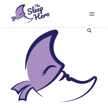
Kezdőlap
/
Egyéb
/ Találkozó